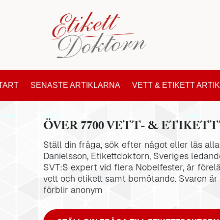
TART
SENASTE ARTIKLARNA
VETT & ETIKETT ARTI
ÖVER 7700 VETT- & ETIKETT
Ställ din fråga, sök efter något eller läs al
Danielsson, Etikettdoktorn, Sveriges ledande
SVT:S expert vid flera Nobelfester, är förel
vett och etikett samt bemötande. Svaren är
förblir anonym