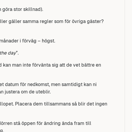
 göra stor skillnad).
ller gäller samma regler som för övriga gäster?
 månader i förväg – högst.
the day
”.
kan man inte förvänta sig att de vet bättre en
vet datum för nedkomst, men samtidigt kan ni
n justera om de uteblir.
opet. Placera dem tillsammans så blir det ingen
t dörren stå öppen för ändring ända fram till
g.