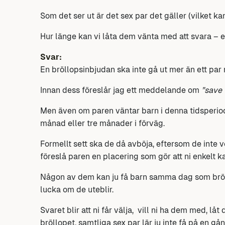
Som det ser ut är det sex par det gäller (vilket kan
Hur länge kan vi låta dem vänta med att svara – e
Svar:
En bröllopsinbjudan ska inte gå ut mer än ett par
Innan dess föreslår jag ett meddelande om
”save 
Men även om paren väntar barn i denna tidsperiod 
månad eller tre månader i förväg.
Formellt sett ska de då avböja, eftersom de inte 
föreslå paren en placering som gör att ni enkelt ka
Någon av dem kan ju få barn samma dag som bröll
lucka om de uteblir.
Svaret blir att ni får välja, vill ni ha dem med, lå
bröllopet, samtliga sex par lär ju inte få på en gån