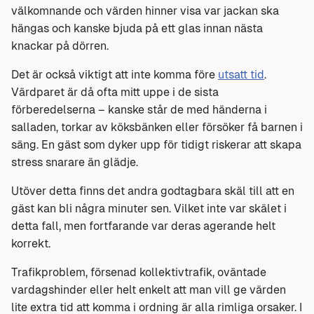
välkomnande och värden hinner visa var jackan ska
hängas och kanske bjuda på ett glas innan nästa
knackar på dörren.
Det är också viktigt att inte komma före
utsatt tid
.
Värdparet är då ofta mitt uppe i de sista
förberedelserna – kanske står de med händerna i
salladen, torkar av köksbänken eller försöker få barnen i
säng. En gäst som dyker upp för tidigt riskerar att skapa
stress snarare än glädje.
Utöver detta finns det andra godtagbara skäl till att en
gäst kan bli några minuter sen. Vilket inte var skälet i
detta fall, men fortfarande var deras agerande helt
korrekt.
Trafikproblem, försenad kollektivtrafik, oväntade
vardagshinder eller helt enkelt att man vill ge värden
lite extra tid att komma i ordning är alla rimliga orsaker. I