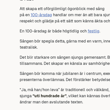
Att skapa ett oförglömligt ögonblick med sång
på en
100-årsdag
handlar om mer än att bara sjun
respekt och glädje på ett sätt som känns äkta oc
En 100-årsdag är både högtidlig och
festlig
.
Sången bör spegla detta, gärna med en varm, inner
teatralisk.
Det blir starkare om sången sjungs gemensamt. Be
tillsammans. Det skapar en känsla av samhörighe
Sången bör komma när jubilaren är i centrum, exemp
presenterna överlämnas. Det förstärker betydelse
“Ja, må han/hon leva” är traditionell och välkänd,
sjunga
“uti hundrade år”
, vilket kan kännas över
ändrar man den avslutande texten.