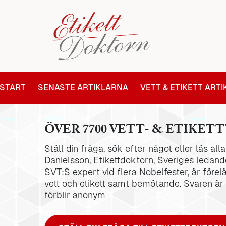
START
SENASTE ARTIKLARNA
VETT & ETIKETT ART
ÖVER 7700 VETT- & ETIKETT
Ställ din fråga, sök efter något eller läs al
Danielsson, Etikettdoktorn, Sveriges ledande
SVT:S expert vid flera Nobelfester, är förel
vett och etikett samt bemötande. Svaren är
förblir anonym