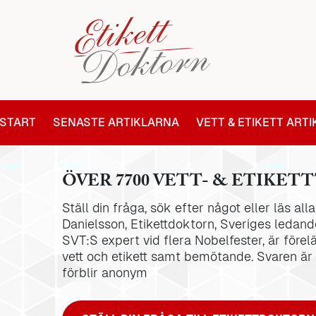
START
SENASTE ARTIKLARNA
VETT & ETIKETT ART
ÖVER 7700 VETT- & ETIKETT
Ställ din fråga, sök efter något eller läs al
Danielsson, Etikettdoktorn, Sveriges ledande
SVT:S expert vid flera Nobelfester, är förel
vett och etikett samt bemötande. Svaren är
förblir anonym