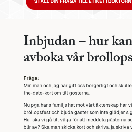
STÄLL DIN FRÅGA TILL ETIKETTDOKTORN
Inbjudan – hur kan 
avboka vår brollops
Fråga:
Min man och jag har gift oss borgerligt och skull
the-date-kort om till gosterna.
Nu pga hans familjs hat mot vårt äktenskap har vi
bröllopsfest och bjuda gäster som inte glädjer sig
Hur ska vi gå till väga för att meddela gästerna s
blir av? Ska man skicka kort och skriva, ja skriva