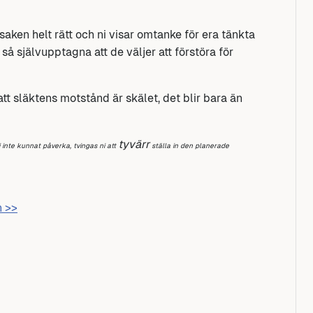
 saken helt rätt och ni visar omtanke för era tänkta
r så självupptagna att de väljer att förstöra för
 att släktens motstånd är skälet, det blir bara än
tyvärr
i inte kunnat påverka, tvingas ni att
ställa in den planerade
n >>