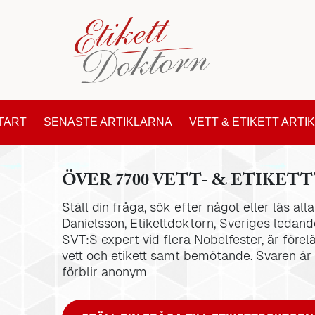
TART
SENASTE ARTIKLARNA
VETT & ETIKETT ARTI
ÖVER 7700 VETT- & ETIKETT
Ställ din fråga, sök efter något eller läs al
Danielsson, Etikettdoktorn, Sveriges ledande
SVT:S expert vid flera Nobelfester, är förel
vett och etikett samt bemötande. Svaren är
förblir anonym