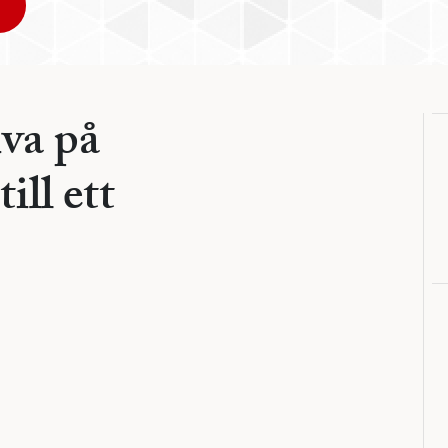
iva på
ill ett