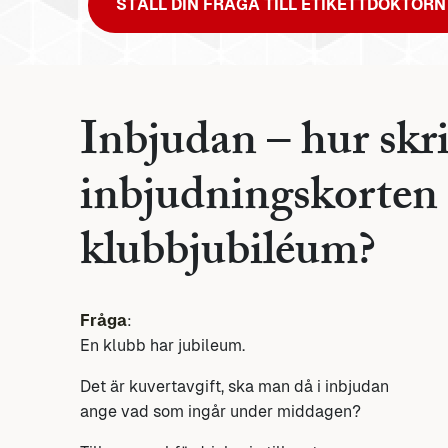
STÄLL DIN FRÅGA TILL ETIKETTDOKTORN
Inbjudan – hur skr
inbjudningskorten t
klubbjubiléum?
Fråga
:
En klubb har jubileum.
Det är kuvertavgift, ska man då i inbjudan
ange vad som ingår under middagen?