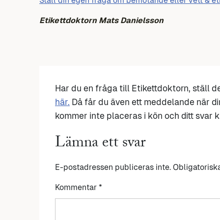
Ställ din egen fråga om bemötande eller vett & et
Etikettdoktorn Mats Danielsson
Har du en fråga till Etikettdoktorn, ställ 
här.
Då får du även ett meddelande när di
kommer inte placeras i kön och ditt svar ka
Lämna ett svar
E-postadressen publiceras inte.
Obligatorisk
Kommentar
*