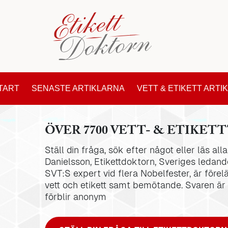
TART
SENASTE ARTIKLARNA
VETT & ETIKETT ARTI
ÖVER 7700 VETT- & ETIKETT
Ställ din fråga, sök efter något eller läs al
Danielsson, Etikettdoktorn, Sveriges ledande
SVT:S expert vid flera Nobelfester, är förel
vett och etikett samt bemötande. Svaren är
förblir anonym