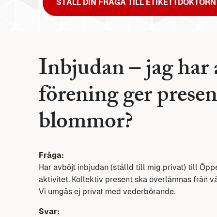
STÄLL DIN FRÅGA TILL ETIKETTDOKTORN
Inbjudan – jag har 
förening ger presen
blommor?
Fråga:
Har avböjt inbjudan (ställd till mig privat) till 
aktivitet. Kollektiv present ska överlämnas från v
Vi umgås ej privat med vederbörande.
Svar: