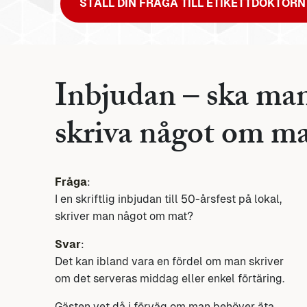
STÄLL DIN FRÅGA TILL ETIKETTDOKTORN
Inbjudan – ska man,
skriva något om ma
Fråga
:
I en skriftlig inbjudan till 50-årsfest på lokal,
skriver man något om mat?
Svar
:
Det kan ibland vara en fördel om man skriver
om det serveras middag eller enkel förtäring.
Gästen vet då i förväg om man behöver äta