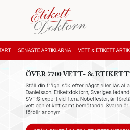
TART
SENASTE ARTIKLARNA
VETT & ETIKETT ARTI
ÖVER 7700 VETT- & ETIKETT
Ställ din fråga, sök efter något eller läs al
Danielsson, Etikettdoktorn, Sveriges ledande
SVT:S expert vid flera Nobelfester, är förel
vett och etikett samt bemötande. Svaren är
förblir anonym