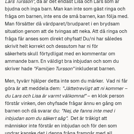
Lars Tursson”
, då är det endast Lisa och Lars som är
bjudna och inga barn. Man kan inte som gäst ringa och
fråga om barnen, inte ens de små barnen, kan följa med.
Man försätter då värdparet/brudparet i en brydsam
situation genom att de tvingas att neka. Att då ringa och
fråga får anses som direkt ohyfsat! Du/ni har således
skrivit helt korrekt och dessutom har ni för
säkerhets skull förtydligat med en kommentar om
ammande barn. En väldigt bra inbjudan och som du
skriver hade
”Familjen Tursson”
inkluderat barnen.
Men, tyvärr hjälper detta inte som du märker. Vad ni får
göra är att meddela dem:
”Jättetrevligt att ni kommer –
du Lars och Lisa är varmt välkomna!”
– en klok person
förstår vinken, den ohyfsade frågar ännu en gång om
barnen och då svarar du:
”Nej, de fanns inte med i
inbjudan som du säkert såg”
. Det är tråkigt att
människor inte förstår en inbjudan och för den som
undrar kanske det i denna fråga framgår med all