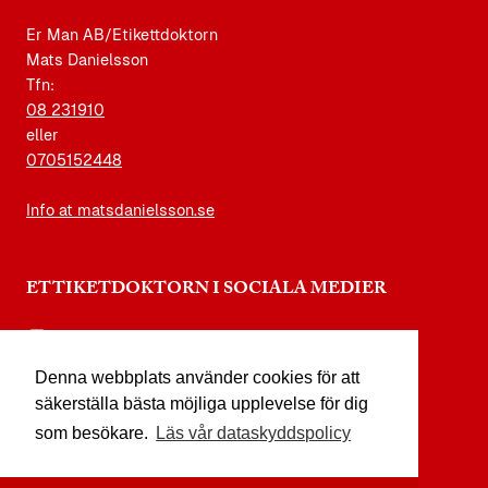
Er Man AB/Etikettdoktorn
Mats Danielsson
Tfn:
08 231910
eller
0705152448
Info at matsdanielsson.se
ETTIKETDOKTORN I SOCIALA MEDIER
instagram.com/etikettdoktorn
Denna webbplats använder cookies för att
facebook.com/etikettdoktorn
säkerställa bästa möjliga upplevelse för dig
youtube.com/etikettdoktorn
som besökare.
Läs vår dataskyddspolicy
x.com/etikettdoktorn