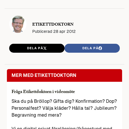
ETIKETTDOKTORN
Publicerad
28 apr 2012
DELA PÅ
DELA PÅ
MER MED ETIKETTDOKTORN
Fråga Etikettdoktorn i videomöte
Ska du på Bröllop? Gifta dig? Konfirmation? Dop?
Personalfest? Välja kläder? Hålla tal? Jubileum?
Begravning med mera?
Vi en digital privat föreläsning/frågestund med