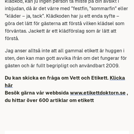
klädkod, kan ju ingen person ta miste på din avsikt i
inbjudan, då är det värre med ”festfin, ”sommarfin” eller
”kläder – ja, tack”. Klädkoden har ju ett enda syfte –
göra det lätt för gästerna att förstå vilken klädsel som
förväntas. Jackett är ett klädförslag som är lätt att
förstå.
Jag anser alltså inte att all gammal etikett är huggen i
sten, den kan man gott avvika ifrån om det fungerar för
gästen och är fullt begripligt och användbart 2009.
Du kan skicka en fråga om Vett och Etikett.
Klicka
här
Besök gärna vår webbsida
www.etikettdoktorn.se
,
du hittar över 600 artiklar om etikett