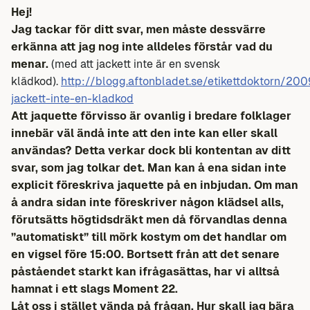
Hej!
Jag tackar för ditt svar, men måste dessvärre
erkänna att jag nog inte alldeles förstår vad du
menar.
(med att jackett inte är en svensk
klädkod).
http://blogg.aftonbladet.se/etikettdoktorn/20
jackett-inte-en-kladkod
Att jaquette förvisso är ovanlig i bredare folklager
innebär väl ändå inte att den inte kan eller skall
användas? Detta verkar dock bli kontentan av ditt
svar, som jag tolkar det. Man kan å ena sidan inte
explicit föreskriva jaquette på en inbjudan. Om man
å andra sidan inte föreskriver någon klädsel alls,
förutsätts högtidsdräkt men då förvandlas denna
”automatiskt” till mörk kostym om det handlar om
en vigsel före 15:00. Bortsett från att det senare
påståendet starkt kan ifrågasättas, har vi alltså
hamnat i ett slags Moment 22.
Låt oss i stället vända på frågan. Hur skall jag bära