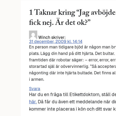
1 Taknar kring “
Jag avböjde
fick nej. Är det ok?
”
Winch
skriver:
31 december, 2009 kl. 14:14
En person man tidigare bjöd är någon man bry
plats. Lägg din hand på ditt hjärta. Det bultar
framtiden där robotar säger: – error, error, er
storartad själ är oövervinnerlig. ”Så acceptera
någonting där inte hjärta bultade. Det finns all
i armen.
Svara
Har du en fråga till Etikettdoktorn, ställ 
här.
Då får du även ett meddelande när di
kommer inte placeras i kön och ditt svar ka