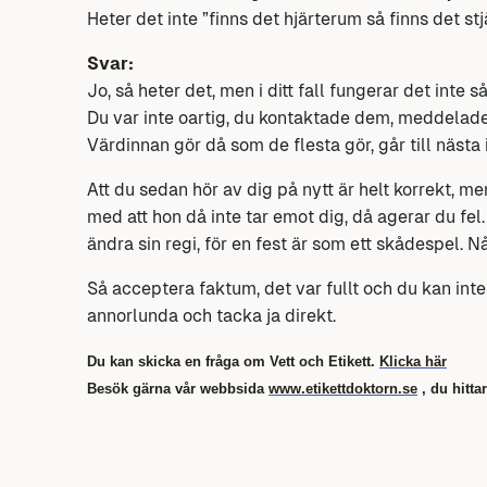
Heter det inte ”finns det hjärterum så finns det st
Svar:
Jo, så heter det, men i ditt fall fungerar det inte så
Du var inte oartig, du kontaktade dem, meddelade s
Värdinnan gör då som de flesta gör, går till nästa 
Att du sedan hör av dig på nytt är helt korrekt, m
med att hon då inte tar emot dig, då agerar du fe
ändra sin regi, för en fest är som ett skådespel.
Så acceptera faktum, det var fullt och du kan inte
annorlunda och tacka ja direkt.
Du kan skicka en fråga om Vett och Etikett.
Klicka här
Besök gärna vår webbsida
www.etikettdoktorn.se
, du hittar