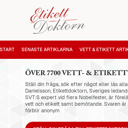
START
SENASTE ARTIKLARNA
VETT & ETIKETT ART
ÖVER 7700 VETT- & ETIKETT
Ställ din fråga, sök efter något eller läs al
Danielsson, Etikettdoktorn, Sveriges ledande
SVT:S expert vid flera Nobelfester, är förel
vett och etikett samt bemötande. Svaren är
förblir anonym