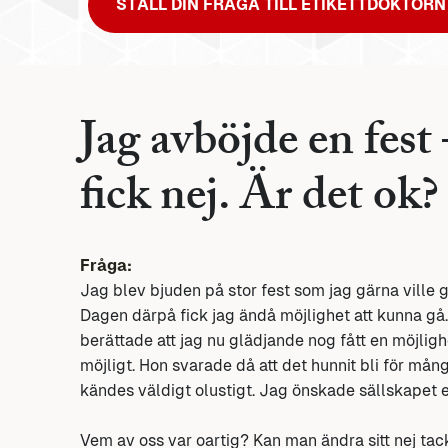
STÄLL DIN FRÅGA TILL ETIKETTDOKTORN
Jag avböjde en fes
fick nej. Är det ok?
Fråga:
Jag blev bjuden på stor fest som jag gärna ville 
Dagen därpå fick jag ändå möjlighet att kunna gå
berättade att jag nu glädjande nog fått en möjli
möjligt. Hon svarade då att det hunnit bli för mång
kändes väldigt olustigt. Jag önskade sällskapet e
Vem av oss var oartig? Kan man ändra sitt nej tack ti