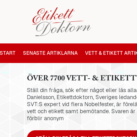
START
SENASTE ARTIKLARNA
VETT & ETIKETT ART
ÖVER 7700 VETT- & ETIKETT
Ställ din fråga, sök efter något eller läs al
Danielsson, Etikettdoktorn, Sveriges ledande
SVT:S expert vid flera Nobelfester, är förel
vett och etikett samt bemötande. Svaren är
förblir anonym