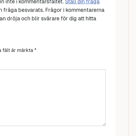
den inte i kommentarsfältet.
Ställ din fråga
n fråga besvarats. Frågor i kommentarerna
n dröja och blir svårare för dig att hitta
a fält är märkta
*