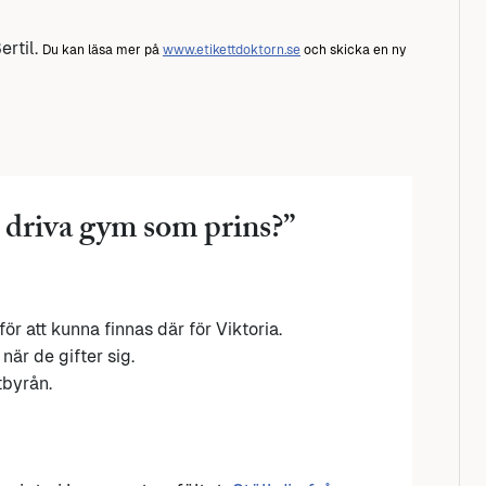
ertil.
Du kan läsa mer på
www.etikettdoktorn.se
och skicka en ny
 driva gym som prins?
”
ör att kunna finnas där för Viktoria.
när de gifter sig.
tbyrån.