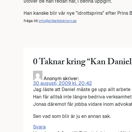
utöver de han redan har, i denna uppgift.
Han kanske blir vår nye ”idrottsprins” efter Prins B
fråga till
info@etikettdoktorn.se
0 Taknar kring “
Kan Daniel
Anonym
skriver:
30 augusti, 2009 kl. 20:42
Jag läste att Daniel måste ge upp allt arbete f
Han får alltså inte längre bedriva verksamhet 
Jonas däremot får jobba vidare inom advoka
Sen vad som blir är ju en annan sak.
Svara