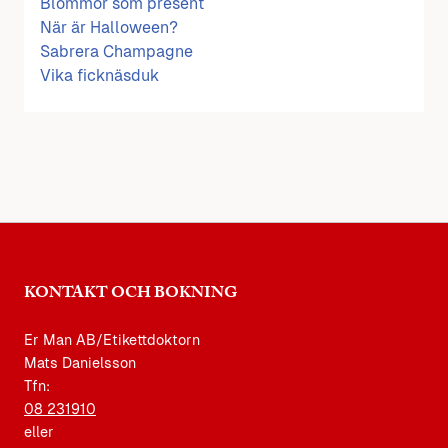
Blommor som present
När är Halloween?
Sabrera Champagne
Vika ficknäsduk
KONTAKT OCH BOKNING
Er Man AB/Etikettdoktorn
Mats Danielsson
Tfn:
08 231910
eller