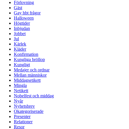
Förlovning
Gäst
Gay hbt frågor
Halloween
Högtider
Inbjudan
Jobbet
Jul
Kärlek
Kläder
Konfirmation
Kungliga bröllop
Kungligt
Medajer och ordnar
Mellan människor
Middagsetikett
Mingla
Netikett
Nobelfest och middag
Nyår
Nyhetsbrev
Okategoriserade
Presenter
Relationer
Resor