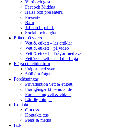
Värd och gäst
Fest och Middag
Hälsa och presentera
Presenter
Barn
Jobb och politik
Socialt och digitalt
Etikett på video
Vett & etikett – läs artiklar
Vett & etikett – på video
Vett & etikett – Frågor med svar
Vett % etikett – ställ din fråga
Fråga etikettdoktorn
Frågor med svar
Ställ din fråga
Föreläsningar
Privatlektion vett & etikett
Framgångsrikt bemötande
Föreläsning vett & etikett
Lär dig mingla
Kontakt
Om oss
Kontakta oss
Press & media
Bok