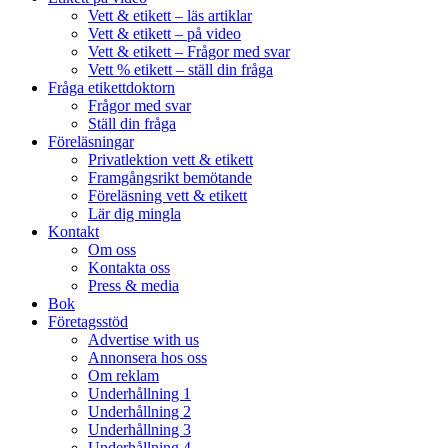
Vett & etikett – läs artiklar
Vett & etikett – på video
Vett & etikett – Frågor med svar
Vett % etikett – ställ din fråga
Fråga etikettdoktorn
Frågor med svar
Ställ din fråga
Föreläsningar
Privatlektion vett & etikett
Framgångsrikt bemötande
Föreläsning vett & etikett
Lär dig mingla
Kontakt
Om oss
Kontakta oss
Press & media
Bok
Företagsstöd
Advertise with us
Annonsera hos oss
Om reklam
Underhållning 1
Underhållning 2
Underhållning 3
Underhållning 4