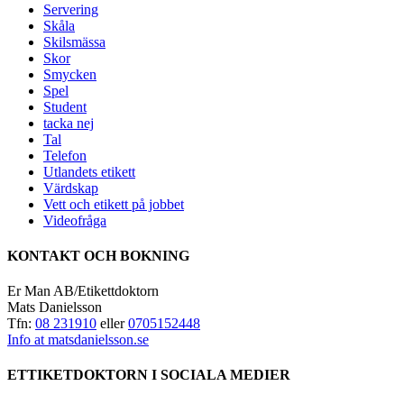
Servering
Skåla
Skilsmässa
Skor
Smycken
Spel
Student
tacka nej
Tal
Telefon
Utlandets etikett
Värdskap
Vett och etikett på jobbet
Videofråga
KONTAKT OCH BOKNING
Er Man AB/Etikettdoktorn
Mats Danielsson
Tfn:
08 231910
eller
0705152448
Info at matsdanielsson.se
ETTIKETDOKTORN I SOCIALA MEDIER