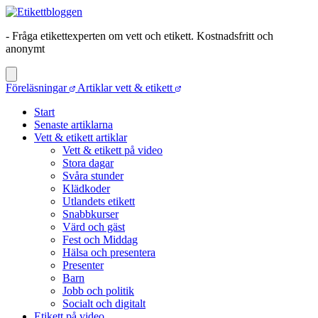
- Fråga etikettexperten om vett och etikett. Kostnadsfritt och
anonymt
Föreläsningar
Artiklar vett & etikett
Start
Senaste artiklarna
Vett & etikett artiklar
Vett & etikett på video
Stora dagar
Svåra stunder
Klädkoder
Utlandets etikett
Snabbkurser
Värd och gäst
Fest och Middag
Hälsa och presentera
Presenter
Barn
Jobb och politik
Socialt och digitalt
Etikett på video