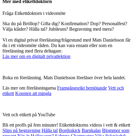
Mer med etikettdoktorn
Fråga Etikettdoktorn i videomöte
Ska du på Bröllop? Gifta dig? Konfirmation? Dop? Personalfest?
Välja kläder? Hålla tal? Jubileum? Begravning med mera?
Vi en digital privat föreläsning/frågestund med Mats Danielsson får
du i ett videomöte råden. Du kan vara ensam eller som en
föreläsning med flera deltagare.
Läs mer om en digitalt privatlektion
Boka en föreläsning. Mats Danielsson föreläser över hela landet.
Läs mer om föreläsningarna
Framgångsrikt bemötande
Vett och
etikett
Konsten att mingla
Vett och etikett på YouTube
Bli ett proffs på fem minuter! Etikettdoktorns videos i vett & etikett
Slips på begravning
Hålla tal
Bordsskick
Barnkalas
Blommor som
present
När är Halloween?
Sabrera Champagne
Vika ficknäsduk