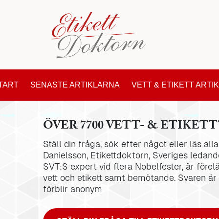
TART
SENASTE ARTIKLARNA
VETT & ETIKETT ARTI
ÖVER 7700 VETT- & ETIKETT
Ställ din fråga, sök efter något eller läs al
Danielsson, Etikettdoktorn, Sveriges ledande
SVT:S expert vid flera Nobelfester, är förel
vett och etikett samt bemötande. Svaren är
förblir anonym