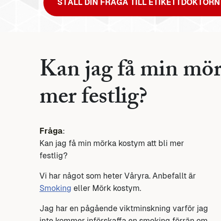
STÄLL DIN FRÅGA TILL ETIKETTDOKTORN
Kan jag få min mör
mer festlig?
Fråga
:
Kan jag få min mörka kostym att bli mer
festlig?
Vi har något som heter Våryra. Anbefallt är
Smoking
eller Mörk kostym.
Jag har en pågående viktminskning varför jag
inte kommer införskaffa en smoking förrän om