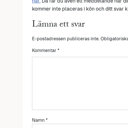
här.
Då får du även ett meddelande när di
kommer inte placeras i kön och ditt svar ka
Lämna ett svar
E-postadressen publiceras inte.
Obligatorisk
Kommentar
*
Namn
*