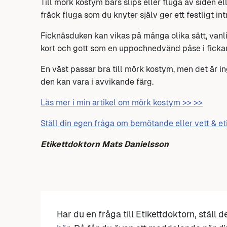
Till mörk kostym bärs slips eller fluga av siden ell
fräck fluga som du knyter själv ger ett festligt int
Ficknäsduken kan vikas på många olika sätt, vanlig
kort och gott som en uppochnedvänd påse i ficka
En väst passar bra till mörk kostym, men det är in
den kan vara i avvikande färg.
Läs mer i min artikel om mörk kostym >> >>
Ställ din egen fråga om bemötande eller vett & et
Etikettdoktorn Mats Danielsson
Har du en fråga till Etikettdoktorn, ställ 