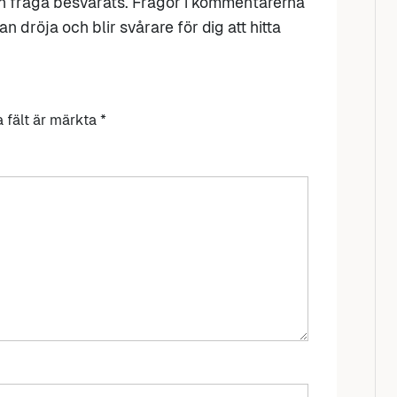
n fråga besvarats. Frågor i kommentarerna
n dröja och blir svårare för dig att hitta
a fält är märkta
*