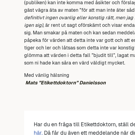
(publiken) kan inte komma med åsikter och försl
gäst vägra äta av maten ”för att man inte äter såd
definitivt ingen ovanlig eller konstig rätt, men jag
igen sig),
är rent ut sagt oförskämt och visar end
sig. Man smakar på maten och kan sedan meddela a
påpeka för värden att detta inte var gott och att 
tiger och ler och låtsas som detta inte var konsti
glömma att värden i detta fall ”bjudit till”, lagat
som ni hade kan såra en värd väldigt mycket.
Med vänlig hälsning
Mats ”Etikettdoktorn” Danielsson
Har du en fråga till Etikettdoktorn, ställ 
här.
Då får du även ett meddelande när di