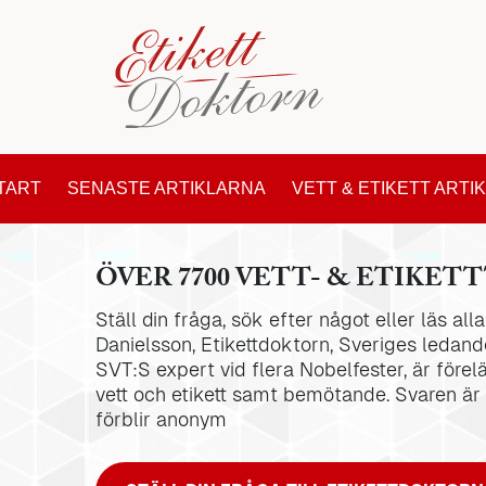
TART
SENASTE ARTIKLARNA
VETT & ETIKETT ARTI
ÖVER 7700 VETT- & ETIKETT
Ställ din fråga, sök efter något eller läs al
Danielsson, Etikettdoktorn, Sveriges ledande
SVT:S expert vid flera Nobelfester, är förel
vett och etikett samt bemötande. Svaren är
förblir anonym