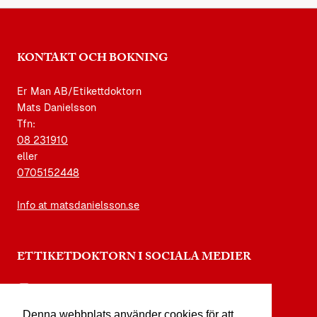
KONTAKT OCH BOKNING
Er Man AB/Etikettdoktorn
Mats Danielsson
Tfn:
08 231910
eller
0705152448
Info at matsdanielsson.se
ETTIKETDOKTORN I SOCIALA MEDIER
instagram.com/etikettdoktorn
Denna webbplats använder cookies för att
facebook.com/etikettdoktorn