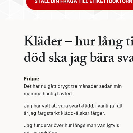
STÄLL DIN FRÅGA TILL ETIKETTDOKTORN
Kläder – hur lång t
död ska jag bära sv
Fråga
:
Det har nu gått drygt tre månader sedan min
mamma hastigt avled.
Jag har valt att vara svartklädd, i vanliga fall
är jag färgstarkt klädd-älskar färger.
Jag funderar över hur länge man vanligtvis
går sorgeklädd.’