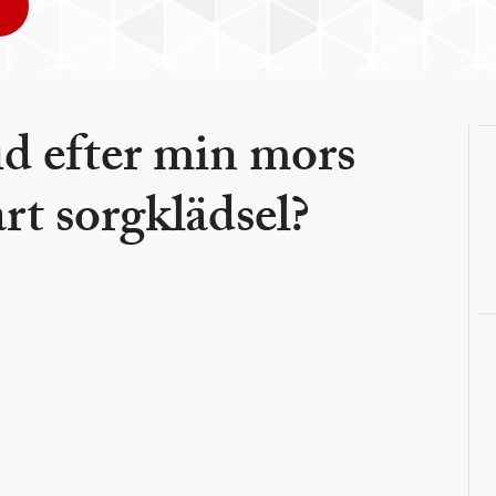
id efter min mors
art sorgklädsel?