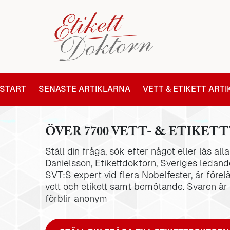
START
SENASTE ARTIKLARNA
VETT & ETIKETT ART
ÖVER 7700 VETT- & ETIKETT
Ställ din fråga, sök efter något eller läs al
Danielsson, Etikettdoktorn, Sveriges ledande
SVT:S expert vid flera Nobelfester, är förel
vett och etikett samt bemötande. Svaren är
förblir anonym