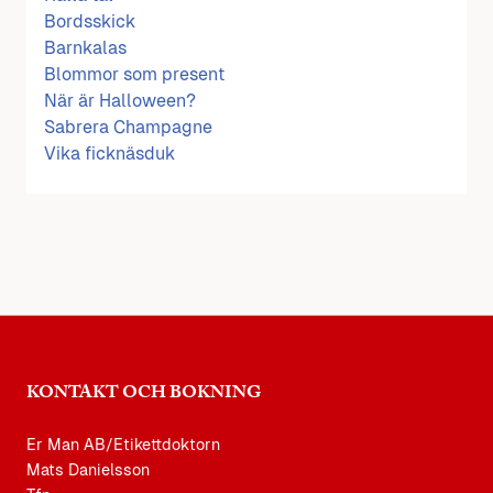
Bordsskick
Barnkalas
Blommor som present
När är Halloween?
Sabrera Champagne
Vika ficknäsduk
KONTAKT OCH BOKNING
Er Man AB/Etikettdoktorn
Mats Danielsson