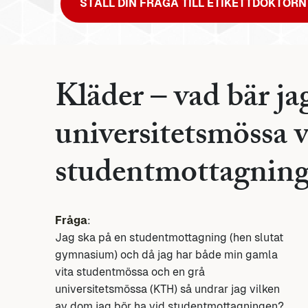
STÄLL DIN FRÅGA TILL ETIKETTDOKTORN
Kläder – vad bär ja
universitetsmössa 
studentmottagning
Fråga
:
Jag ska på en studentmottagning (hen slutat
gymnasium) och då jag har både min gamla
vita studentmössa och en grå
universitetsmössa (KTH) så undrar jag vilken
av dom jag bör ha vid studentmottagningen?