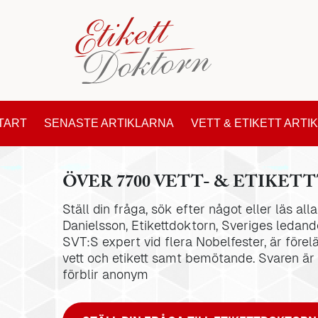
TART
SENASTE ARTIKLARNA
VETT & ETIKETT ARTI
ÖVER 7700 VETT- & ETIKETT
Ställ din fråga, sök efter något eller läs al
Danielsson, Etikettdoktorn, Sveriges ledande
SVT:S expert vid flera Nobelfester, är förel
vett och etikett samt bemötande. Svaren är
förblir anonym