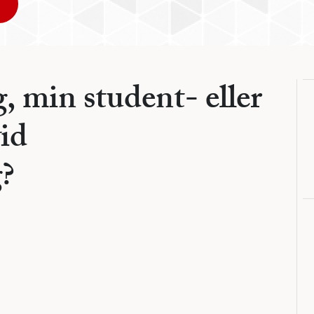
g, min student- eller
vid
?