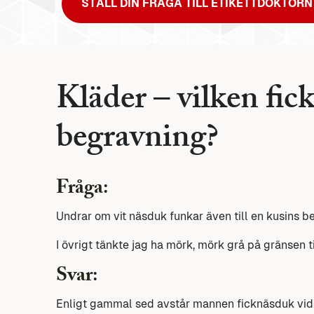
STÄLL DIN FRÅGA TILL ETIKETTDOKTORN
Kläder – vilken fick
begravning?
Fråga
:
Undrar om vit näsduk funkar även till en kusins 
I övrigt tänkte jag ha mörk, mörk grå på gränsen ti
Svar
:
Enligt gammal sed avstår mannen ficknäsduk vid