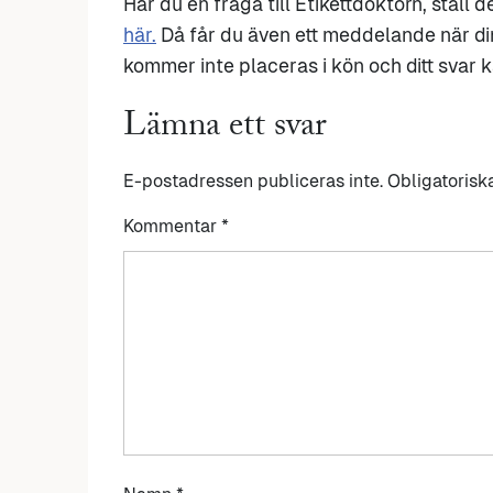
Har du en fråga till Etikettdoktorn, ställ 
här.
Då får du även ett meddelande när di
kommer inte placeras i kön och ditt svar ka
Lämna ett svar
E-postadressen publiceras inte.
Obligatorisk
Kommentar
*