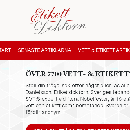
TART
SENASTE ARTIKLARNA
VETT & ETIKETT ARTI
ÖVER 7700 VETT- & ETIKETT
Ställ din fråga, sök efter något eller läs al
Danielsson, Etikettdoktorn, Sveriges ledande
SVT:S expert vid flera Nobelfester, är förel
vett och etikett samt bemötande. Svaren är
förblir anonym