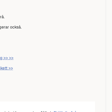
rå.
gerar också.
ng >> >>
ikett >>