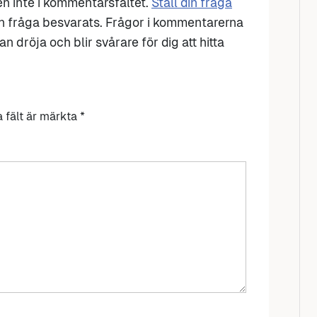
den inte i kommentarsfältet.
Ställ din fråga
n fråga besvarats. Frågor i kommentarerna
n dröja och blir svårare för dig att hitta
a fält är märkta
*