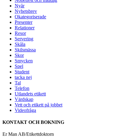
Nobelfest och middag
Nyår
Nyhetsbrev
Okategoriserade
Presenter
Relationer
Resor
Servering
Skåla
Skilsmässa
Skor
Smycken
Spel
Student
tacka nej
Tal
Telefon
Utlandets etikett
Värdskap
Vett och etikett på jobbet
Videofråga
KONTAKT OCH BOKNING
Er Man AB/Etikettdoktorn