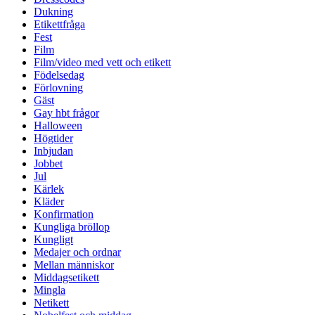
Dukning
Etikettfråga
Fest
Film
Film/video med vett och etikett
Födelsedag
Förlovning
Gäst
Gay hbt frågor
Halloween
Högtider
Inbjudan
Jobbet
Jul
Kärlek
Kläder
Konfirmation
Kungliga bröllop
Kungligt
Medajer och ordnar
Mellan människor
Middagsetikett
Mingla
Netikett