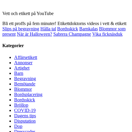
Vett och etikett på YouTube
Bli ett proffs på fem minuter! Etikettdoktorns videos i vett & etikett
Slips på begravning
Hålla tal
Bordsskick
Barnkalas
Blommor som
present
När är Halloween?
Sabrera Champagne
Vika ficknäsduk
Kategorier
Affärsetikett
Annonser
Artighet
Barn
Begravning
Bemötande
Blommor
Bordsplacering
Bordsskick
Bröllop
COVID-19
Dagens tips
Disputation
Dop
Dresscodes