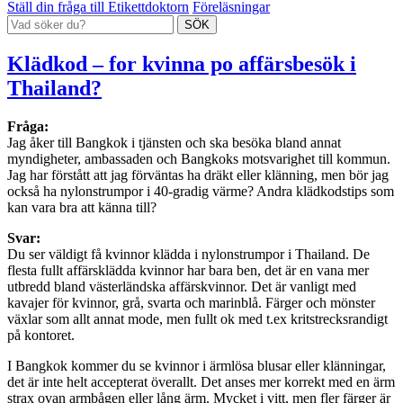
Ställ din fråga till Etikettdoktorn
Föreläsningar
Klädkod – for kvinna po affärsbesök i
Thailand?
Fråga:
Jag åker till Bangkok i tjänsten och ska besöka bland annat
myndigheter, ambassaden och Bangkoks motsvarighet till kommun.
Jag har förstått att jag förväntas ha dräkt eller klänning, men bör jag
också ha nylonstrumpor i 40-gradig värme? Andra klädkodstips som
kan vara bra att känna till?
Svar:
Du ser väldigt få kvinnor klädda i nylonstrumpor i Thailand. De
flesta fullt affärsklädda kvinnor har bara ben, det är en vana mer
utbredd bland västerländska affärskvinnor. Det är vanligt med
kavajer för kvinnor, grå, svarta och marinblå. Färger och mönster
växlar som allt annat mode, men fullt ok med t.ex kritstrecksrandigt
på kontoret.
I Bangkok kommer du se kvinnor i ärmlösa blusar eller klänningar,
det är inte helt accepterat överallt. Det anses mer korrekt med en ärm
strax ovan armbågen eller lång ärm. Mycket i vitt, men fler färger är