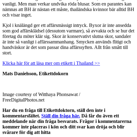
vanligt. Men man verkar undvika röda blusar. Som en parantes kan
nämnas att BH är nästan ett måste, thailändska kvinnor bär alltid BH
och visar inget.
Kjol i knälängd ger ett affärsmässigt intryck. Byxor är inte ansedda
som god affärsklädsel (dessutom varmare), så avvakta och se hur det
företag du möter klär sig. Skor är konservativt slutna skor, sandaler
är inte så vanligt i affärssammanhang. Smycken används flitigt och
handväskor är det som passar dina affärssyften. Allt från smått till
stort.
Klicka här för att läsa mer om etikett i Thailand >>
Mats Danielsson, Etikettdokorn
Image courtesy of Witthaya Phonsawat /
FreeDigitalPhotos.net
Har du en fråga till Etikettdoktorn, ställ den inte i
kommentarsfältet.
Ställ din fråga här.
Då får du även ett
meddelande när din fråga besvarats. Frågor i kommentarerna
kommer inte placeras i kön och ditt svar kan dröja och blir
svårare för dig att hitta