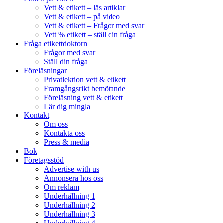
Vett & etikett – läs artiklar
Vett & etikett – på video
Vett & etikett – Frågor med svar
Vett % etikett – ställ din fråga
Fråga etikettdoktorn
Frågor med svar
Ställ din fråga
Föreläsningar
Privatlektion vett & etikett
Framgångsrikt bemötande
Föreläsning vett & etikett
Lär dig mingla
Kontakt
Om oss
Kontakta oss
Press & media
Bok
Företagsstöd
Advertise with us
Annonsera hos oss
Om reklam
Underhållning 1
Underhållning 2
Underhållning 3
Underhållning 4