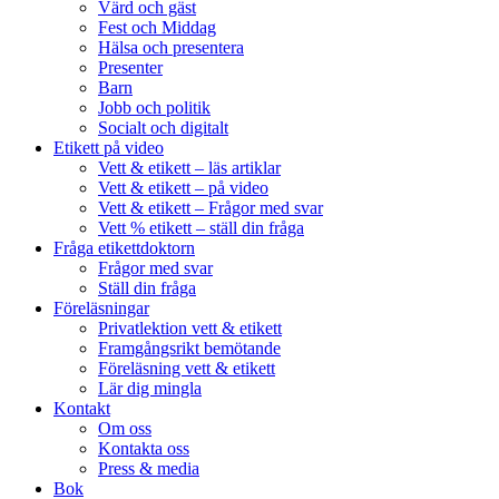
Värd och gäst
Fest och Middag
Hälsa och presentera
Presenter
Barn
Jobb och politik
Socialt och digitalt
Etikett på video
Vett & etikett – läs artiklar
Vett & etikett – på video
Vett & etikett – Frågor med svar
Vett % etikett – ställ din fråga
Fråga etikettdoktorn
Frågor med svar
Ställ din fråga
Föreläsningar
Privatlektion vett & etikett
Framgångsrikt bemötande
Föreläsning vett & etikett
Lär dig mingla
Kontakt
Om oss
Kontakta oss
Press & media
Bok