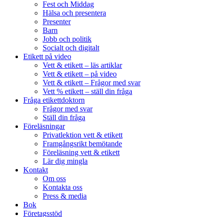
Fest och Middag
Hälsa och presentera
Presenter
Barn
Jobb och politik
Socialt och digitalt
Etikett på video
Vett & etikett – läs artiklar
Vett & etikett – på video
Vett & etikett – Frågor med svar
Vett % etikett – ställ din fråga
Fråga etikettdoktorn
Frågor med svar
Ställ din fråga
Föreläsningar
Privatlektion vett & etikett
Framgångsrikt bemötande
Föreläsning vett & etikett
Lär dig mingla
Kontakt
Om oss
Kontakta oss
Press & media
Bok
Företagsstöd