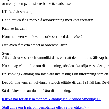
or medbjuden på en storre bankett, stadshuset.
Klädkod är smoking.
Har hittat en lång mörkblå aftonklänning med kort spetsärm.
Kan jag ha den?
Kommer även vara levande orkester med dans efteråt.
Och även fått veta att det är ordenssällskap.
Svar
:
Att det är orkester och sannolikt dans eller att det är ordenssällskap h
Nu vet jag väldigt lite om din klänning, för den ska följa vissa detalje
En smokingklänning ska inte vara lika festlig i sin utformning som en 
Det bör inte vara en golvlång, vid och glittrig då den i så fall kan fö
Så det låter som att du kan bära din klänning.
Klicka här för att läsa mer om klänning vid klädkod Smoking >>
Ställ din egen fråga om bemötande eller vett & etikett >>