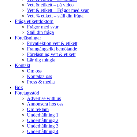
Vett & etikett – på video
Vett & etikett – Frågor med svar
Vett % etikett – ställ din fråga
Fråga etikettdoktorn
Frågor med svar
Ställ din fråga
Föreläsningar
Privatlektion vett & etikett
Framgångsrikt bemötande
Föreläsning vett & etikett
Lär dig mingla
Kontakt
Om oss
Kontakta oss
Press & media
Bok
Företagsstöd
Advertise with us
Annonsera hos oss
Om reklam
Underhållning 1
Underhållning 2
Underhållning 3
Underhållning 4