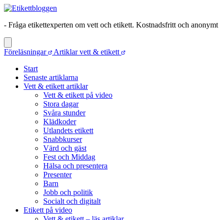
- Fråga etikettexperten om vett och etikett. Kostnadsfritt och anonymt
Föreläsningar
Artiklar vett & etikett
Start
Senaste artiklarna
Vett & etikett artiklar
Vett & etikett på video
Stora dagar
Svåra stunder
Klädkoder
Utlandets etikett
Snabbkurser
Värd och gäst
Fest och Middag
Hälsa och presentera
Presenter
Barn
Jobb och politik
Socialt och digitalt
Etikett på video
Vett & etikett – läs artiklar