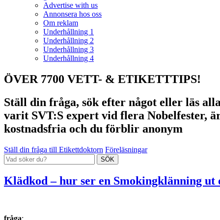
Advertise with us
Annonsera hos oss
Om reklam
Underhållning 1
Underhållning 2
Underhållning 3
Underhållning 4
ÖVER 7700 VETT- & ETIKETTTIPS!
Ställ din fråga, sök efter något eller läs a
varit SVT:S expert vid flera Nobelfester, ä
kostnadsfria och du förblir anonym
Ställ din fråga till Etikettdoktorn
Föreläsningar
Klädkod – hur ser en Smokingklänning ut o
fråga
: