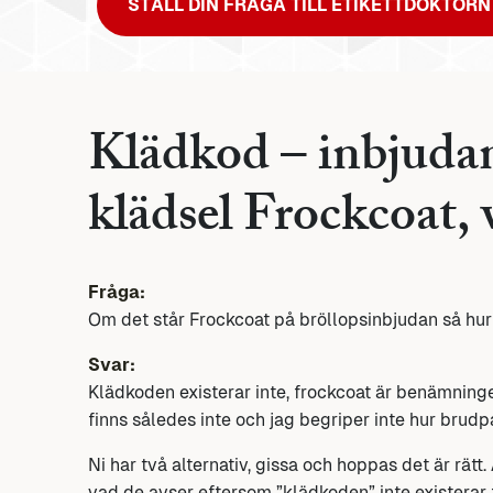
STÄLL DIN FRÅGA TILL ETIKETTDOKTORN
Klädkod – inbjudan
klädsel Frockcoat,
Fråga:
Om det står Frockcoat på bröllopsinbjudan så hur
Svar:
Klädkoden existerar inte, frockcoat är benämning
finns således inte och jag begriper inte hur brudp
Ni har två alternativ, gissa och hoppas det är rätt. 
vad de avser eftersom ”klädkoden” inte existerar 