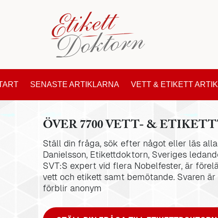
TART
SENASTE ARTIKLARNA
VETT & ETIKETT ARTI
ÖVER 7700 VETT- & ETIKETT
Ställ din fråga, sök efter något eller läs al
Danielsson, Etikettdoktorn, Sveriges ledande
SVT:S expert vid flera Nobelfester, är förel
vett och etikett samt bemötande. Svaren är
förblir anonym