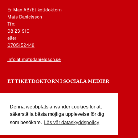
Er Man AB/Etikettdoktorn
Mats Danielsson
Tfn:
08 231910
eller
0705152448
Info at matsdanielsson.se
ETTIKETDOKTORN I SOCIALA MEDIER
instagram.com/etikettdoktorn
Denna webbplats använder cookies för att
facebook.com/etikettdoktorn
säkerställa bästa möjliga upplevelse för dig
youtube.com/etikettdoktorn
som besökare.
Läs vår dataskyddspolicy
x.com/etikettdoktorn