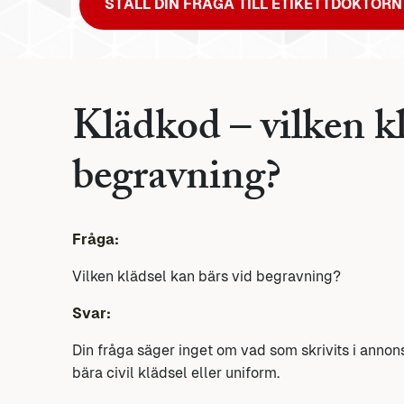
STÄLL DIN FRÅGA TILL ETIKETTDOKTORN
Klädkod – vilken kl
begravning?
Fråga:
Vilken klädsel kan bärs vid begravning?
Svar:
Din fråga säger inget om vad som skrivits i annon
bära civil klädsel eller uniform.