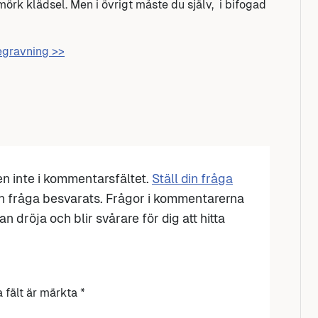
mörk klädsel. Men i övrigt måste du själv, i bifogad
begravning >>
den inte i kommentarsfältet.
Ställ din fråga
n fråga besvarats. Frågor i kommentarerna
n dröja och blir svårare för dig att hitta
a fält är märkta
*