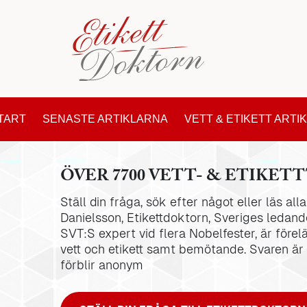
TART
SENASTE ARTIKLARNA
VETT & ETIKETT ARTI
ÖVER 7700 VETT- & ETIKETT
Ställ din fråga, sök efter något eller läs al
Danielsson, Etikettdoktorn, Sveriges ledande
SVT:S expert vid flera Nobelfester, är förel
vett och etikett samt bemötande. Svaren är
förblir anonym