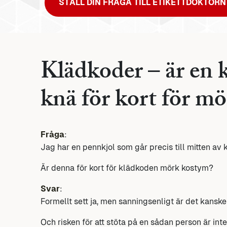
STÄLL DIN FRÅGA TILL ETIKETTDOKTORN
Klädkoder – är en kj
knä för kort för m
Fråga
:
Jag har en pennkjol som går precis till mitten av 
Är denna för kort för klädkoden mörk kostym?
Svar
:
Formellt sett ja, men sanningsenligt är det kansk
Och risken för att stöta på en sådan person är inte