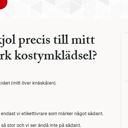
ol precis till mitt
örk kostymklädsel?
knäet (mitt över knäskålen).
e endast vi etikettivrare som märker något sådant.
 så stor och vi ser ändå inte på sådant.