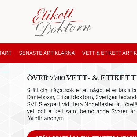
TART
SENASTE ARTIKLARNA
VETT & ETIKETT ARTI
ÖVER 7700 VETT- & ETIKETT
Ställ din fråga, sök efter något eller läs al
Danielsson, Etikettdoktorn, Sveriges ledande
SVT:S expert vid flera Nobelfester, är förel
vett och etikett samt bemötande. Svaren är
förblir anonym