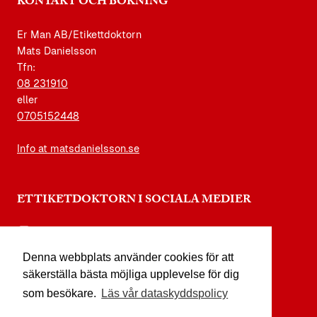
KONTAKT OCH BOKNING
Er Man AB/Etikettdoktorn
Mats Danielsson
Tfn:
08 231910
eller
0705152448
Info at matsdanielsson.se
ETTIKETDOKTORN I SOCIALA MEDIER
instagram.com/etikettdoktorn
Denna webbplats använder cookies för att
facebook.com/etikettdoktorn
säkerställa bästa möjliga upplevelse för dig
youtube.com/etikettdoktorn
som besökare.
Läs vår dataskyddspolicy
x.com/etikettdoktorn