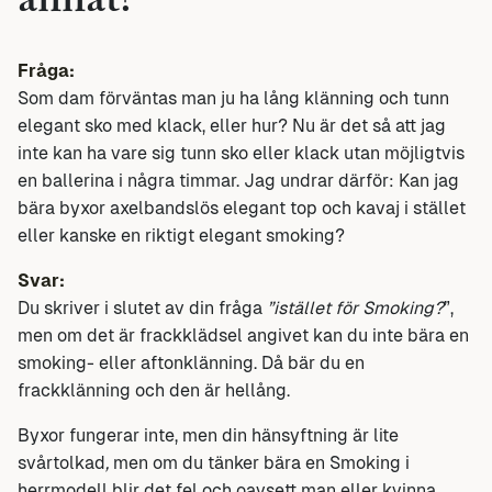
annat?
Fråga:
Som dam förväntas man ju ha lång klänning och tunn
elegant sko med klack, eller hur? Nu är det så att jag
inte kan ha vare sig tunn sko eller klack utan möjligtvis
en ballerina i några timmar. Jag undrar därför: Kan jag
bära byxor axelbandslös elegant top och kavaj i stället
eller kanske en riktigt elegant smoking?
Svar:
Du skriver i slutet av din fråga
”istället för Smoking?
”,
men om det är frackklädsel angivet kan du inte bära en
smoking- eller aftonklänning. Då bär du en
frackklänning och den är hellång.
Byxor fungerar inte, men din hänsyftning är lite
svårtolkad
,
men om du tänker bära en Smoking i
herrmodell blir det fel och oavsett man eller kvinna