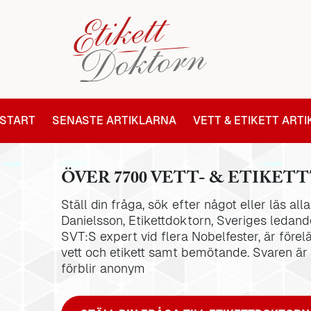
START
SENASTE ARTIKLARNA
VETT & ETIKETT ART
ÖVER 7700 VETT- & ETIKETT
Ställ din fråga, sök efter något eller läs al
Danielsson, Etikettdoktorn, Sveriges ledande
SVT:S expert vid flera Nobelfester, är förel
vett och etikett samt bemötande. Svaren är
förblir anonym