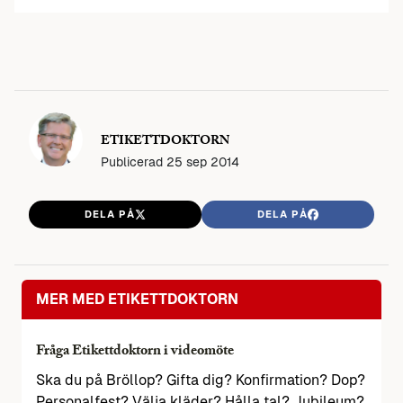
ETIKETTDOKTORN
Publicerad
25 sep 2014
DELA PÅ
DELA PÅ
MER MED ETIKETTDOKTORN
Fråga Etikettdoktorn i videomöte
Ska du på Bröllop? Gifta dig? Konfirmation? Dop?
Personalfest? Välja kläder? Hålla tal? Jubileum?