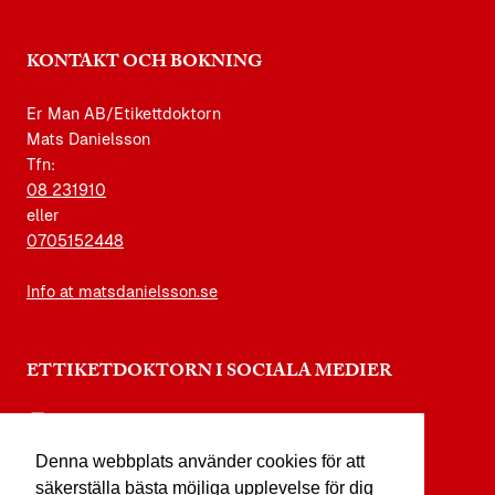
KONTAKT OCH BOKNING
Er Man AB/Etikettdoktorn
Mats Danielsson
Tfn:
08 231910
eller
0705152448
Info at matsdanielsson.se
ETTIKETDOKTORN I SOCIALA MEDIER
instagram.com/etikettdoktorn
Denna webbplats använder cookies för att
facebook.com/etikettdoktorn
säkerställa bästa möjliga upplevelse för dig