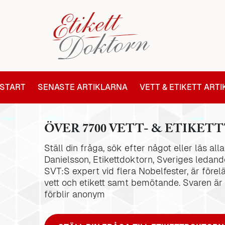
START
SENASTE ARTIKLARNA
VETT & ETIKETT ART
ÖVER 7700 VETT- & ETIKETT
Ställ din fråga, sök efter något eller läs al
Danielsson, Etikettdoktorn, Sveriges ledande
SVT:S expert vid flera Nobelfester, är förel
vett och etikett samt bemötande. Svaren är
förblir anonym