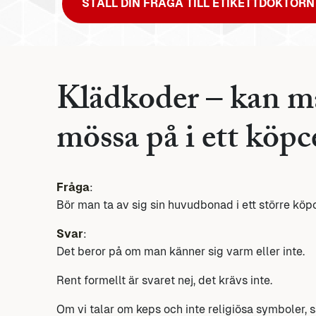
STÄLL DIN FRÅGA TILL ETIKETTDOKTORN
Klädkoder – kan ma
mössa på i ett köp
Fråga
:
Bör man ta av sig sin huvudbonad i ett större kö
Svar
:
Det beror på om man känner sig varm eller inte.
Rent formellt är svaret nej, det krävs inte.
Om vi talar om keps och inte religiösa symboler, s