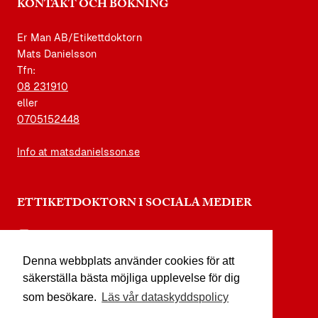
KONTAKT OCH BOKNING
Er Man AB/Etikettdoktorn
Mats Danielsson
Tfn:
08 231910
eller
0705152448
Info at matsdanielsson.se
ETTIKETDOKTORN I SOCIALA MEDIER
instagram.com/etikettdoktorn
Denna webbplats använder cookies för att
facebook.com/etikettdoktorn
säkerställa bästa möjliga upplevelse för dig
youtube.com/etikettdoktorn
som besökare.
Läs vår dataskyddspolicy
x.com/etikettdoktorn