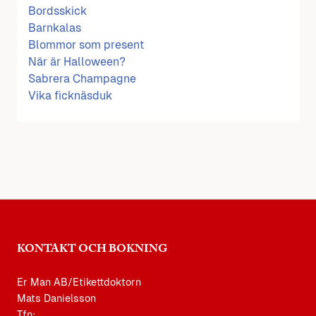
Bordsskick
Barnkalas
Blommor som present
När är Halloween?
Sabrera Champagne
Vika ficknäsduk
KONTAKT OCH BOKNING
Er Man AB/Etikettdoktorn
Mats Danielsson
Tfn: