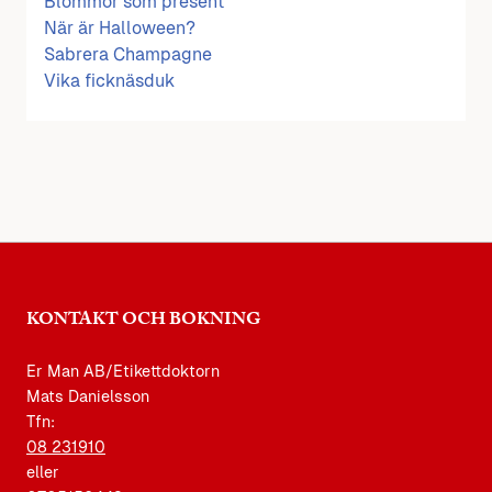
Blommor som present
När är Halloween?
Sabrera Champagne
Vika ficknäsduk
KONTAKT OCH BOKNING
Er Man AB/Etikettdoktorn
Mats Danielsson
Tfn:
08 231910
eller