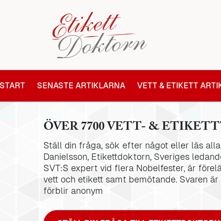
START
SENASTE ARTIKLARNA
VETT & ETIKETT ART
ÖVER 7700 VETT- & ETIKETT
Ställ din fråga, sök efter något eller läs al
Danielsson, Etikettdoktorn, Sveriges ledande
SVT:S expert vid flera Nobelfester, är förel
vett och etikett samt bemötande. Svaren är
förblir anonym