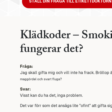
STÄLL DIN FRÅGA TILL ETIKETTDOKTORN
Klädkoder – Smokin
fungerar det?
Fråga:
Jag skall gifta mig och vill inte ha frack. Bröllop
maggördel och svart fluga?
Svar:
Visst kan du ha det, inga problem.
Det var förr som det ansågs lite ”ofint” att gifta