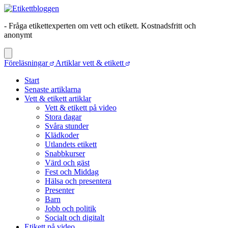
- Fråga etikettexperten om vett och etikett. Kostnadsfritt och
anonymt
Föreläsningar
Artiklar vett & etikett
Start
Senaste artiklarna
Vett & etikett artiklar
Vett & etikett på video
Stora dagar
Svåra stunder
Klädkoder
Utlandets etikett
Snabbkurser
Värd och gäst
Fest och Middag
Hälsa och presentera
Presenter
Barn
Jobb och politik
Socialt och digitalt
Etikett på video