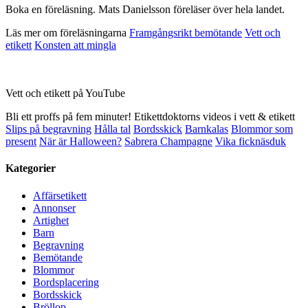
Boka en föreläsning. Mats Danielsson föreläser över hela landet.
Läs mer om föreläsningarna
Framgångsrikt bemötande
Vett och
etikett
Konsten att mingla
Vett och etikett på YouTube
Bli ett proffs på fem minuter! Etikettdoktorns videos i vett & etikett
Slips på begravning
Hålla tal
Bordsskick
Barnkalas
Blommor som
present
När är Halloween?
Sabrera Champagne
Vika ficknäsduk
Kategorier
Affärsetikett
Annonser
Artighet
Barn
Begravning
Bemötande
Blommor
Bordsplacering
Bordsskick
Bröllop