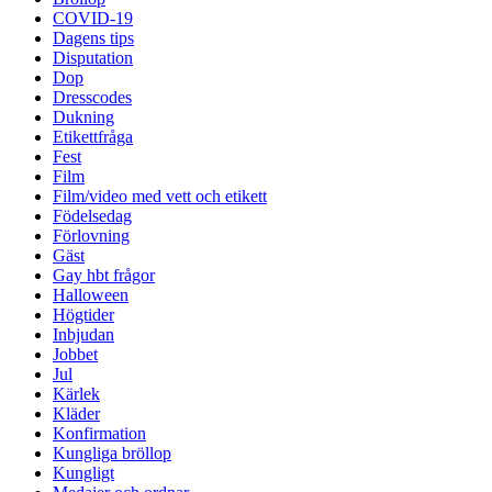
COVID-19
Dagens tips
Disputation
Dop
Dresscodes
Dukning
Etikettfråga
Fest
Film
Film/video med vett och etikett
Födelsedag
Förlovning
Gäst
Gay hbt frågor
Halloween
Högtider
Inbjudan
Jobbet
Jul
Kärlek
Kläder
Konfirmation
Kungliga bröllop
Kungligt