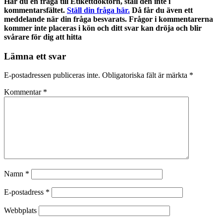
Har du en fråga till Etikettdoktorn, ställ den inte i
kommentarsfältet.
Ställ din fråga här.
Då får du även ett
meddelande när din fråga besvarats. Frågor i kommentarerna
kommer inte placeras i kön och ditt svar kan dröja och blir
svårare för dig att hitta
Lämna ett svar
E-postadressen publiceras inte.
Obligatoriska fält är märkta
*
Kommentar
*
Namn
*
E-postadress
*
Webbplats