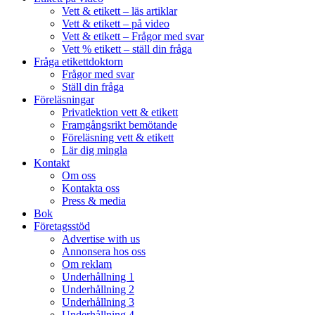
Vett & etikett – läs artiklar
Vett & etikett – på video
Vett & etikett – Frågor med svar
Vett % etikett – ställ din fråga
Fråga etikettdoktorn
Frågor med svar
Ställ din fråga
Föreläsningar
Privatlektion vett & etikett
Framgångsrikt bemötande
Föreläsning vett & etikett
Lär dig mingla
Kontakt
Om oss
Kontakta oss
Press & media
Bok
Företagsstöd
Advertise with us
Annonsera hos oss
Om reklam
Underhållning 1
Underhållning 2
Underhållning 3
Underhållning 4