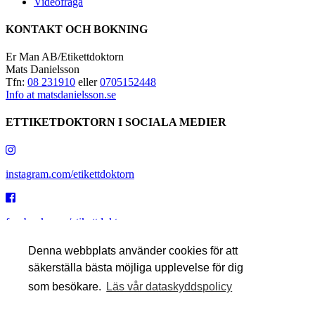
Videofråga
KONTAKT OCH BOKNING
Er Man AB/Etikettdoktorn
Mats Danielsson
Tfn:
08 231910
eller
0705152448
Info at matsdanielsson.se
ETTIKETDOKTORN I SOCIALA MEDIER
instagram.com/etikettdoktorn
facebook.com/etikettdoktorn
Denna webbplats använder cookies för att
säkerställa bästa möjliga upplevelse för dig
youtube.com/etikettdoktorn
som besökare.
Läs vår dataskyddspolicy