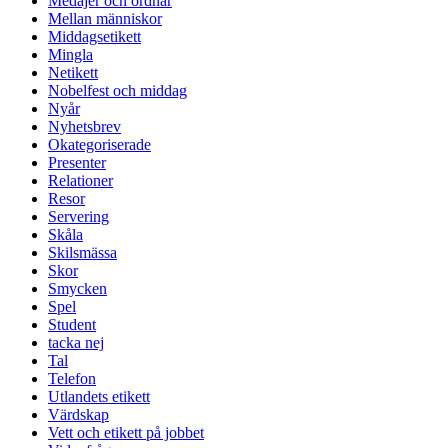
Medajer och ordnar
Mellan människor
Middagsetikett
Mingla
Netikett
Nobelfest och middag
Nyår
Nyhetsbrev
Okategoriserade
Presenter
Relationer
Resor
Servering
Skåla
Skilsmässa
Skor
Smycken
Spel
Student
tacka nej
Tal
Telefon
Utlandets etikett
Värdskap
Vett och etikett på jobbet