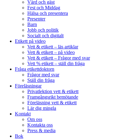
Värd och gäst
Fest och Middag
Hälsa och presentera
Presenter
Barn
Jobb och politik
Socialt och digitalt
Etikett på video
Vett & etikett – läs artiklar
Vett & etikett – på video
Vett & etikett – Frågor med svar
Vett % etikett – ställ din fråga
Fråga etikettdoktorn
Frågor med svar
Ställ din fråga
Föreläsningar
Privatlektion vett & etikett
Framgångsrikt bemötande
Föreläsning vett & etikett
Lär dig mingla
Kontakt
Om oss
Kontakta oss
Press & media
Bok