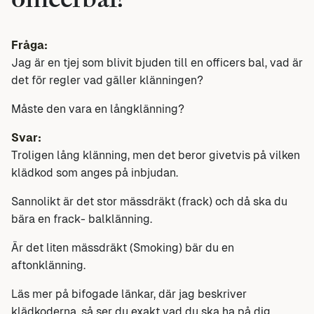
officerbal?
Fråga:
Jag är en tjej som blivit bjuden till en officers bal, vad är
det för regler vad gäller klänningen?
Måste den vara en långklänning?
Svar:
Troligen lång klänning, men det beror givetvis på vilken
klädkod som anges på inbjudan.
Sannolikt är det stor mässdräkt (frack) och då ska du
bära en frack- balklänning.
Är det liten mässdräkt (Smoking) bär du en
aftonklänning.
Läs mer på bifogade länkar, där jag beskriver
klädkoderna, så ser du exakt vad du ska ha på dig.