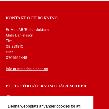
KONTAKT OCH BOKNING
Er Man AB/Etikettdoktorn
Mats Danielsson
Tfn:
08 231910
eller
0705152448
Info at matsdanielsson.se
ETTIKETDOKTORN I SOCIALA MEDIER
instagram.com/etikettdoktorn
Denna webbplats använder cookies för att
facebook.com/etikettdoktorn