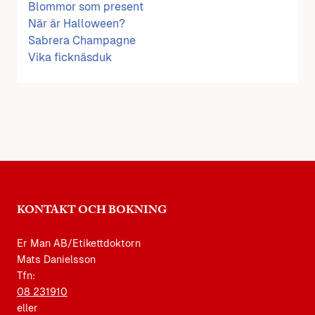
Blommor som present
När är Halloween?
Sabrera Champagne
Vika ficknäsduk
KONTAKT OCH BOKNING
Er Man AB/Etikettdoktorn
Mats Danielsson
Tfn:
08 231910
eller