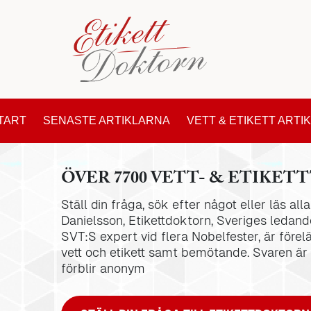
TART
SENASTE ARTIKLARNA
VETT & ETIKETT ARTI
ÖVER 7700 VETT- & ETIKETT
Ställ din fråga, sök efter något eller läs al
Danielsson, Etikettdoktorn, Sveriges ledande
SVT:S expert vid flera Nobelfester, är förel
vett och etikett samt bemötande. Svaren är
förblir anonym