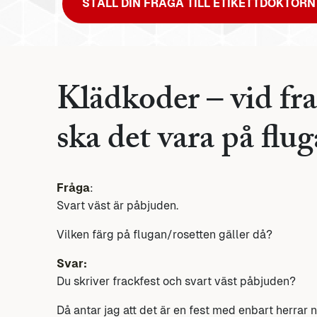
STÄLL DIN FRÅGA TILL ETIKETTDOKTORN
Klädkoder – vid fra
ska det vara på flu
Fråga
:
Svart väst är påbjuden.
Vilken färg på flugan/rosetten gäller då?
Svar:
Du skriver frackfest och svart väst påbjuden?
Då antar jag att det är en fest med enbart herrar n