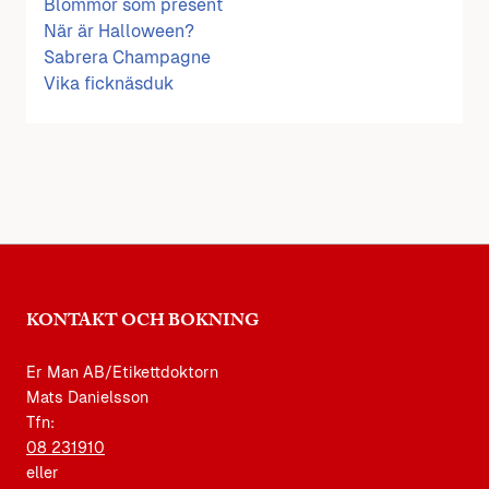
Blommor som present
När är Halloween?
Sabrera Champagne
Vika ficknäsduk
KONTAKT OCH BOKNING
Er Man AB/Etikettdoktorn
Mats Danielsson
Tfn:
08 231910
eller