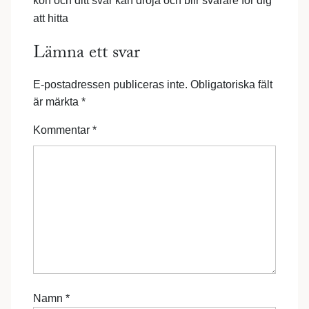
kön och ditt svar kan dröja och blir svårare för dig
att hitta
Lämna ett svar
E-postadressen publiceras inte.
Obligatoriska fält
är märkta
*
Kommentar
*
Namn
*