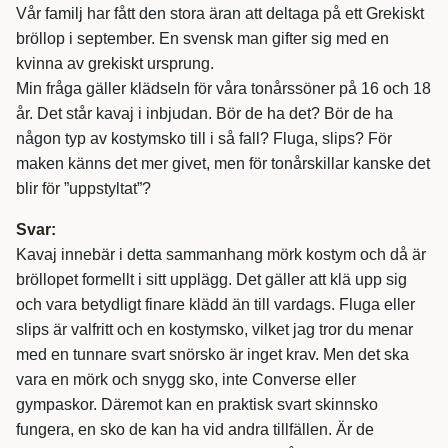
Vår familj har fått den stora äran att deltaga på ett Grekiskt
bröllop i september. En svensk man gifter sig med en
kvinna av grekiskt ursprung.
Min fråga gäller klädseln för våra tonårssöner på 16 och 18
år. Det står kavaj i inbjudan. Bör de ha det? Bör de ha
någon typ av kostymsko till i så fall? Fluga, slips? För
maken känns det mer givet, men för tonårskillar kanske det
blir för ”uppstyltat”?
Svar:
Kavaj innebär i detta sammanhang mörk kostym och då är
bröllopet formellt i sitt upplägg. Det gäller att klä upp sig
och vara betydligt finare klädd än till vardags. Fluga eller
slips är valfritt och en kostymsko, vilket jag tror du menar
med en tunnare svart snörsko är inget krav. Men det ska
vara en mörk och snygg sko, inte Converse eller
gympaskor. Däremot kan en praktisk svart skinnsko
fungera, en sko de kan ha vid andra tillfällen. Är de