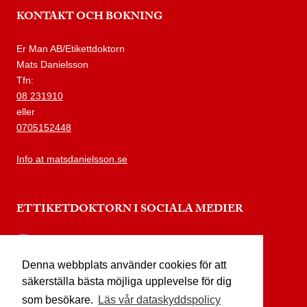
KONTAKT OCH BOKNING
Er Man AB/Etikettdoktorn
Mats Danielsson
Tfn:
08 231910
eller
0705152448
Info at matsdanielsson.se
ETTIKETDOKTORN I SOCIALA MEDIER
instagram.com/etikettdoktorn
Denna webbplats använder cookies för att
facebook.com/etikettdoktorn
säkerställa bästa möjliga upplevelse för dig
youtube.com/etikettdoktorn
som besökare.
Läs vår dataskyddspolicy