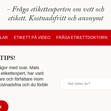
- Fråga etikettexperten om vett och
etikett. Kostnadsfritt och anonymt
KLAR
ETIKETT PÅ VIDEO
FRÅGA ETIKETTDOKTORN
TIPS!
 frågor med svar. Mats
tikettexpert, har varit
are och författare inom
stnadsfria och du förblir
N