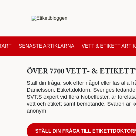
TART
SENASTE ARTIKLARNA
VETT & ETIKETT ARTI
ÖVER 7700 VETT- & ETIKETT
Ställ din fråga, sök efter något eller läs alla
Danielsson, Etikettdoktorn, Sveriges ledande e
SVT:S expert vid flera Nobelfester, är föreläs
vett och etikett samt bemötande. Svaren är ko
anonym
STÄLL DIN FRÅGA TILL ETIKETTDOKTOR