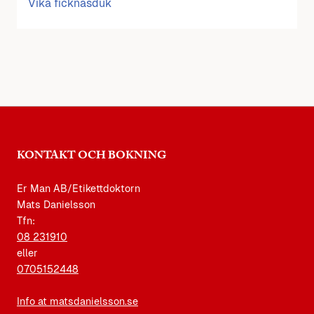
Vika ficknäsduk
KONTAKT OCH BOKNING
Er Man AB/Etikettdoktorn
Mats Danielsson
Tfn:
08 231910
eller
0705152448
Info at matsdanielsson.se