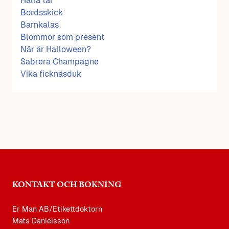
Hålla tal
Bordsskick
Barnkalas
Blommor som present
När är Halloween?
Sabrera Champagne
Vika ficknäsduk
KONTAKT OCH BOKNING
Er Man AB/Etikettdoktorn
Mats Danielsson