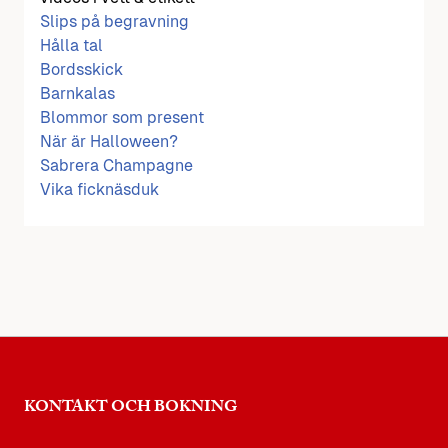
Slips på begravning
Hålla tal
Bordsskick
Barnkalas
Blommor som present
När är Halloween?
Sabrera Champagne
Vika ficknäsduk
KONTAKT OCH BOKNING