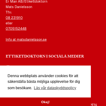
Er Man AB/Etikettdoktorn
Mats Danielsson
Tfn:
08 231910
eller
0705152448
Info at matsdanielsson.se
ETTIKETDOKTORN I SOCIALA MEDIER
instagram.com/etikettdoktorn
Denna webbplats använder cookies för att
facebook.com/etikettdoktorn
säkerställa bästa möjliga upplevelse för dig
youtube.com/etikettdoktorn
som besökare.
Läs vår dataskyddspolicy
x.com/etikettdoktorn
Okej!
TILL TOPPEN