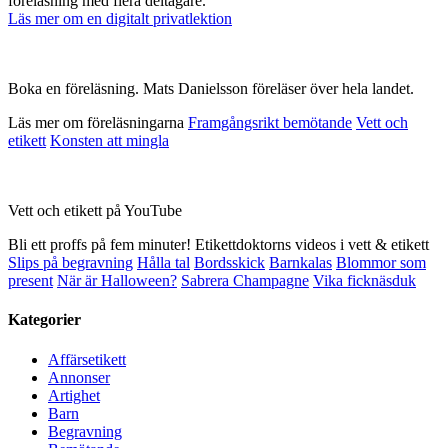
föreläsning med flera deltagare.
Läs mer om en digitalt privatlektion
Boka en föreläsning. Mats Danielsson föreläser över hela landet.
Läs mer om föreläsningarna
Framgångsrikt bemötande
Vett och
etikett
Konsten att mingla
Vett och etikett på YouTube
Bli ett proffs på fem minuter! Etikettdoktorns videos i vett & etikett
Slips på begravning
Hålla tal
Bordsskick
Barnkalas
Blommor som
present
När är Halloween?
Sabrera Champagne
Vika ficknäsduk
Kategorier
Affärsetikett
Annonser
Artighet
Barn
Begravning