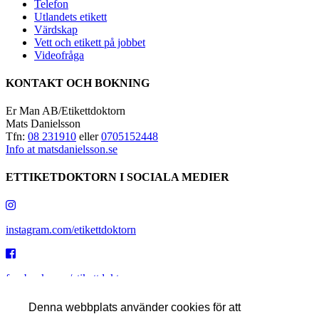
Telefon
Utlandets etikett
Värdskap
Vett och etikett på jobbet
Videofråga
KONTAKT OCH BOKNING
Er Man AB/Etikettdoktorn
Mats Danielsson
Tfn:
08 231910
eller
0705152448
Info at matsdanielsson.se
ETTIKETDOKTORN I SOCIALA MEDIER
instagram.com/etikettdoktorn
facebook.com/etikettdoktorn
Denna webbplats använder cookies för att