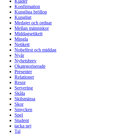
Kläder
Konfirmation
Kungliga bröllop
Kungligt
Medajer och ordnar
Mellan människor
Middagsetikett
Mingla
Netikett
Nobelfest och middag
Nyår
Nyhetsbrev
Okategoriserade
Presenter
Relationer
Resor
Servering
Skåla
Skilsmässa
Skor
Smycken
Spel
Student
tacka nej
Tal