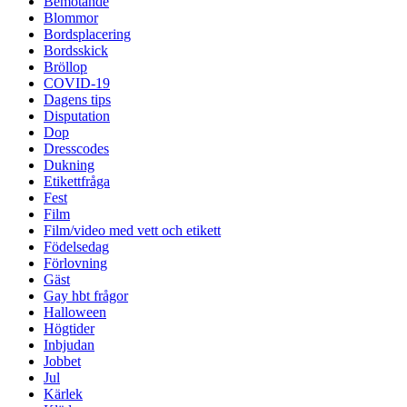
Bemötande
Blommor
Bordsplacering
Bordsskick
Bröllop
COVID-19
Dagens tips
Disputation
Dop
Dresscodes
Dukning
Etikettfråga
Fest
Film
Film/video med vett och etikett
Födelsedag
Förlovning
Gäst
Gay hbt frågor
Halloween
Högtider
Inbjudan
Jobbet
Jul
Kärlek