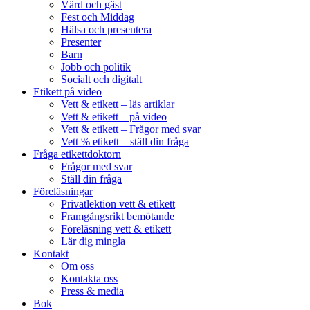
Värd och gäst
Fest och Middag
Hälsa och presentera
Presenter
Barn
Jobb och politik
Socialt och digitalt
Etikett på video
Vett & etikett – läs artiklar
Vett & etikett – på video
Vett & etikett – Frågor med svar
Vett % etikett – ställ din fråga
Fråga etikettdoktorn
Frågor med svar
Ställ din fråga
Föreläsningar
Privatlektion vett & etikett
Framgångsrikt bemötande
Föreläsning vett & etikett
Lär dig mingla
Kontakt
Om oss
Kontakta oss
Press & media
Bok