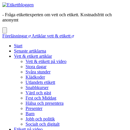
- Fråga etikettexperten om vett och etikett. Kostnadsfritt och
anonymt
Föreläsningar
Artiklar vett & etikett
Start
Senaste artiklarna
Vett & etikett artiklar
Vett & etikett på video
Stora dagar
Svåra stunder
Klädkoder
Utlandets etikett
Snabbkurser
Värd och gäst
Fest och Middag
Hälsa och presentera
Presenter
Barn
Jobb och politik
Socialt och digitalt
Etikett på video