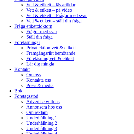
Vett & etikett – läs artiklar
Vett & etikett – på video
Vett & etikett – Frågor med svar
Vett % etikett – ställ din fråga
Fråga etikettdoktorn
Frågor med svar
Ställ din fråga
Föreläsningar
Privatlektion vett & etikett
Framgångsrikt bemötande
Föreläsning vett & etikett
Lär dig mingla
Kontakt
Om oss
Kontakta oss
Press & media
Bok
Företagsstöd
Advertise with us
Annonsera hos oss
Om reklam
Underhållning 1
Underhållning 2
Underhållning 3
Underhållning 4