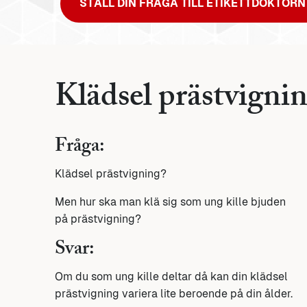
STÄLL DIN FRÅGA TILL ETIKETTDOKTORN
Klädsel prästvigni
Fråga:
Klädsel prästvigning?
Men hur ska man klä sig som ung kille bjuden
på prästvigning?
Svar:
Om du som ung kille deltar då kan din klädsel
prästvigning variera lite beroende på din ålder.