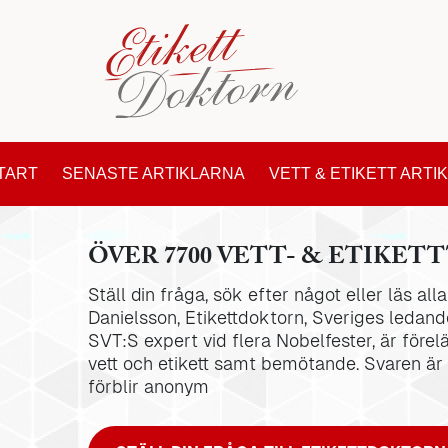
TART
SENASTE ARTIKLARNA
VETT & ETIKETT ARTI
ÖVER 7700 VETT- & ETIKETT
Ställ din fråga, sök efter något eller läs al
Danielsson, Etikettdoktorn, Sveriges ledande
SVT:S expert vid flera Nobelfester, är förel
vett och etikett samt bemötande. Svaren är
förblir anonym