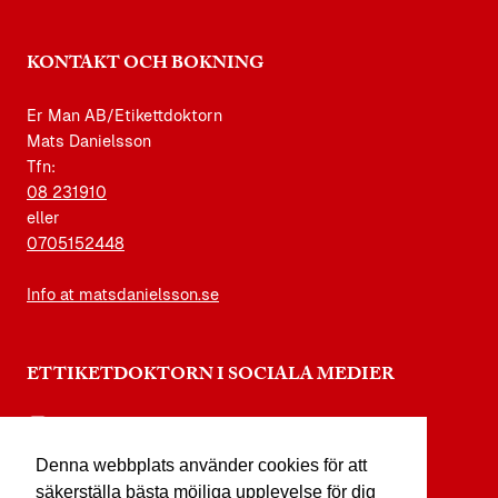
KONTAKT OCH BOKNING
Er Man AB/Etikettdoktorn
Mats Danielsson
Tfn:
08 231910
eller
0705152448
Info at matsdanielsson.se
ETTIKETDOKTORN I SOCIALA MEDIER
instagram.com/etikettdoktorn
Denna webbplats använder cookies för att
facebook.com/etikettdoktorn
säkerställa bästa möjliga upplevelse för dig