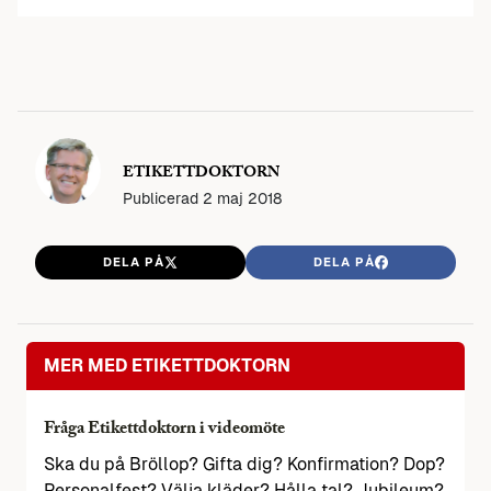
ETIKETTDOKTORN
Publicerad
2 maj 2018
DELA PÅ
DELA PÅ
MER MED ETIKETTDOKTORN
Fråga Etikettdoktorn i videomöte
Ska du på Bröllop? Gifta dig? Konfirmation? Dop?
Personalfest? Välja kläder? Hålla tal? Jubileum?