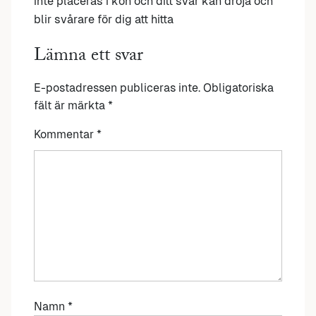
inte placeras i kön och ditt svar kan dröja och
blir svårare för dig att hitta
Lämna ett svar
E-postadressen publiceras inte.
Obligatoriska
fält är märkta
*
Kommentar
*
Namn
*