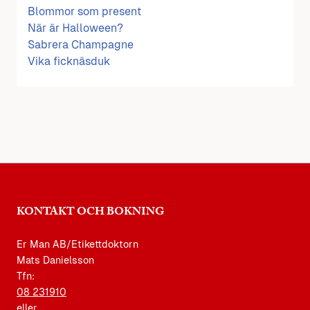
Blommor som present
När är Halloween?
Sabrera Champagne
Vika ficknäsduk
KONTAKT OCH BOKNING
Er Man AB/Etikettdoktorn
Mats Danielsson
Tfn:
08 231910
eller