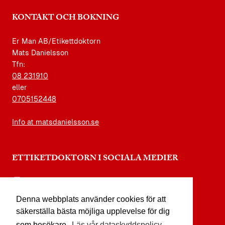
KONTAKT OCH BOKNING
Er Man AB/Etikettdoktorn
Mats Danielsson
Tfn:
08 231910
eller
0705152448
Info at matsdanielsson.se
ETTIKETDOKTORN I SOCIALA MEDIER
instagram.com/etikettdoktorn
Denna webbplats använder cookies för att
facebook.com/etikettdoktorn
säkerställa bästa möjliga upplevelse för dig
youtube.com/etikettdoktorn
som besökare.
Läs vår dataskyddspolicy